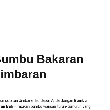
tang Loba
Resep Simpel
Testimoni
Shop
Kontak
ID
Bumbu Bakaran
Jimbaran
sisir selatan Jimbaran ke dapur Anda dengan
Bumbu
an Bali
— racikan bumbu warisan turun-temurun yang