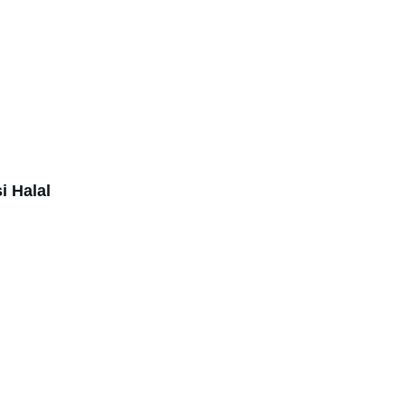
Pilihan
si Halal