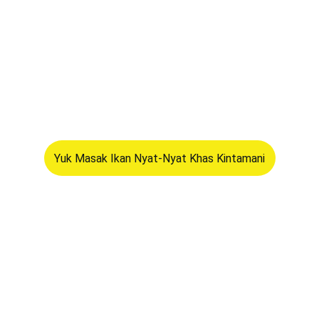
Yuk Masak Ikan Nyat-Nyat Khas Kintamani